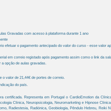
Aulas Gravadas com acesso à plataforma durante 1 ano
mente
rio efetuar o pagamento antecipado do valor do curso - esse valor a
ial em correio registado após pagamento assim como o link da sala d
r a opção de aulas gravadas.
e o valor de 21,44€ de portes de correio.
indicação do país.
ra certificada. Representa em Portugal o CardioEmotion da Clínic
logia Clínica, Neuropsicologia, Neuromarketing e Hipnose Clínic
omo, Radiestesia, Radiónica, Geobiologia, Pêndulo Hebreu, Reiki Nív