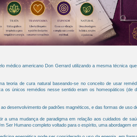
pelo médico americano Don Gerrard utilizando a mesma técnica que
teoria de cura natural baseando-se no conceito de usar remédios
 os únicos remédios nesse sentido eram os homeopáticos (de difíc
m ao desenvolvimento de padrões magnéticos, e das formas de uso d
tir a uma mudança de paradigma em relação aos cuidados de saúd
vo. Um Ser Humano completo voltado para o espírito, uma abordagem 
dicina energética pode ser considerado o uso da energia, em forma 