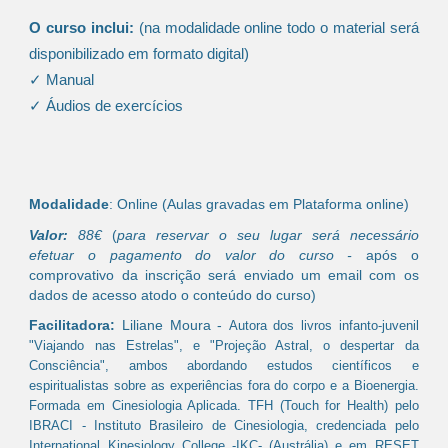
O curso inclui:
(na modalidade online todo o material será
disponibilizado em formato digital)
✓ Manual
✓ Áudios de exercícios
Modalidade
: Online (Aulas gravadas em Plataforma online)
Valor:
8
8
€
(
para reservar o seu lugar será necessário
efetuar o pagamento do valor do curso -
após o
comprovativo da inscrição será enviado um email com os
dados de acesso atodo o conteúdo do curso)
Facilitadora:
Liliane Moura -
Autora dos livros infanto-juvenil
"Viajando nas Estrelas", e "Projeção Astral, o despertar da
Consciência", ambos abordando estudos científicos e
espiritualistas sobre as experiências fora do corpo e a Bioenergia.
Formada em Cinesiologia Aplicada. TFH (Touch for Health) pelo
IBRACI - Instituto Brasileiro de Cinesiologia, credenciada pelo
International Kinesiology College -IKC- (Austrália) e em RESET